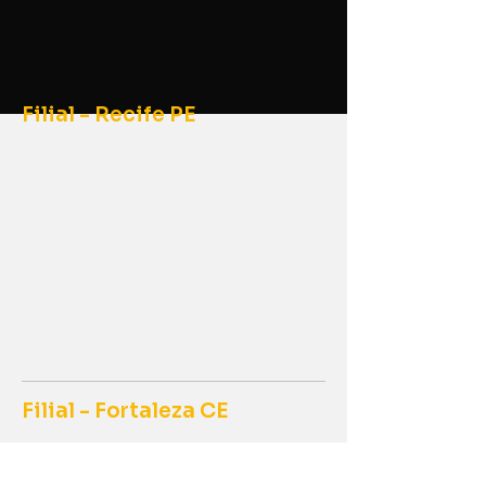
Filial - Recife PE
BR-101 Sul, Qd. 105, Lt. 04,
Prazeres
Jaboatão dos Guararapes – PE
CEP: 54335-000
65 3611-6450
65 99643-7054
gerentecomercial@westmaq.c
om
Filial - Fortaleza CE
BR-116 km 2 nº 5598 -
Aerolândia, Fortaleza - CE,