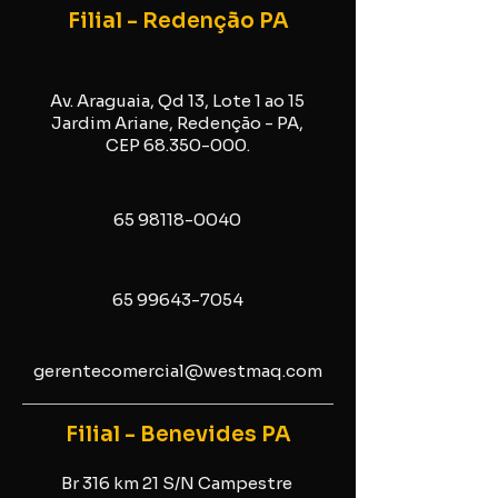
Filial - Redenção PA
Av. Araguaia, Qd 13, Lote 1 ao 15
Jardim Ariane, Redenção - PA,
CEP
68.350-000
.
65 98118-0040
65 99643-7054
gerentecomercial@westmaq.com
Filial - Benevides PA
Br 316 km 21 S/N Campestre