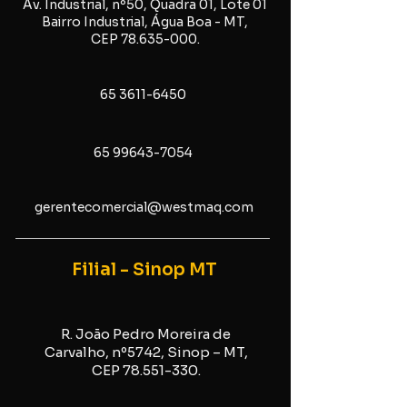
Av. Industrial, nº50, Quadra 01, Lote 01
Bairro Industrial, Água Boa - MT,
CEP
78.635-000
.
65 3611-6450
65 9964
3-7054
gerentecomercial@westmaq.com
Filial - Sinop MT
R. João Pedro Moreira de
Carvalho, nº5742, Sinop – MT,
CEP
78.551-330
.