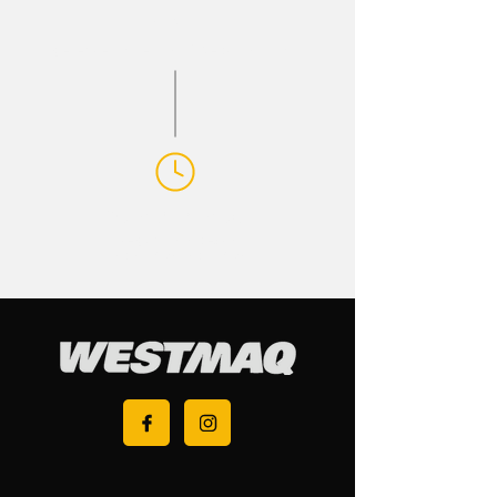
E-
mail
gerentecomercial@westmaq.com
Atendimento
Segunda à sexta
das 07h30 às 17h30