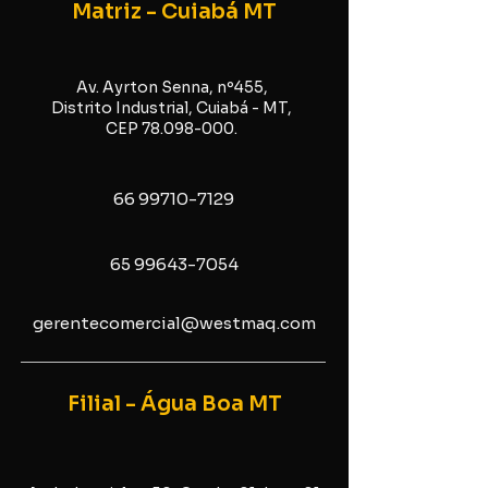
Matriz - Cuiabá MT
Av. Ayrton Senna, nº455,
Distrito Industrial, Cuiabá - MT,
CEP
78.098-000
.
66 99710-7129
65 99643-7054
gerentecomercial@westmaq.com
Filial - Água Boa MT