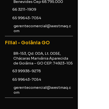
Benevides Cep
68.795.000
66 3211-1909
65 99643-7054
gerentecomercial@westmaq.c
om
Filial - Goiânia GO
BR-153, Qd. 00A, Lt. 005E,
Chácaras Marivânia Aparecida
de Goiânia – GO CEP:
74923-105
63 99938-9278
65 99643-7054
gerentecomercial@westmaq.c
om