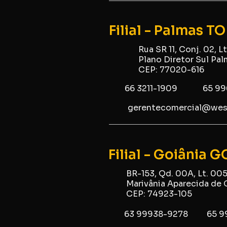
Filial - Palmas TO
Rua SR 11, Conj. 02, Lt.
Plano Diretor Sul Pa
CEP: 77020-616
66 3211-1909
65 9
gerentecomercial@we
Filial - Goiânia G
BR-153, Qd. 00A, Lt. 00
Marivânia Aparecida de 
CEP: 74923-105
63 99938-9278
65 9