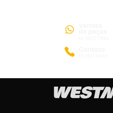
Vendas
de peças
65 9620-7854
Contato
65 3611-6450