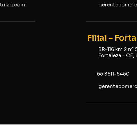
stmaq.com
gerentecomer
Filial - Fort
BR-116 km 2 nº 
Fortaleza - CE
65 3611-6450
gerentecomer