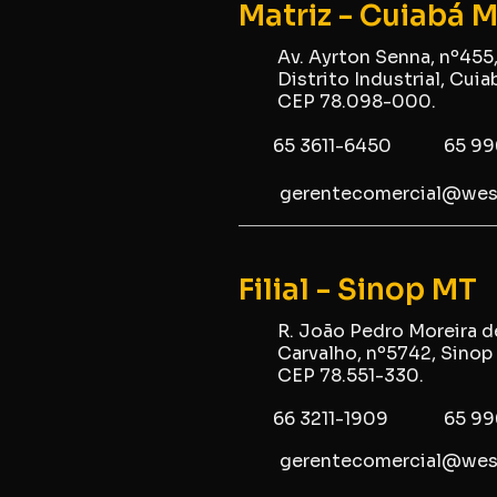
Matriz - Cuiabá 
Av. Ayrton Senna, nº455
Distrito Industrial, Cuia
CEP 78.098-000.
65 3611-6450
65 99
gerentecomercial@we
Filial - Sinop MT
R. João Pedro Moreira d
Carvalho, nº5742, Sinop
CEP 78.551-330.
66 3211-1909
65 9
gerentecomercial@we