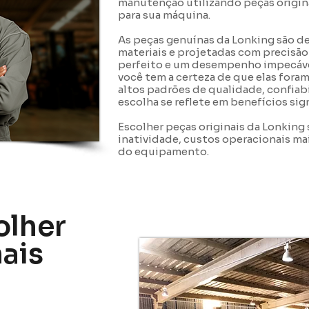
manutenção utilizando peças origin
para sua máquina.
As peças genuínas da Lonking são d
materiais e projetadas com precisão
perfeito e um desempenho impecável.
você tem a certeza de que elas foram
altos padrões de qualidade, confiabi
escolha se reflete em benefícios sig
Escolher peças originais da Lonking
inatividade, custos operacionais m
do equipamento.
olher
nais